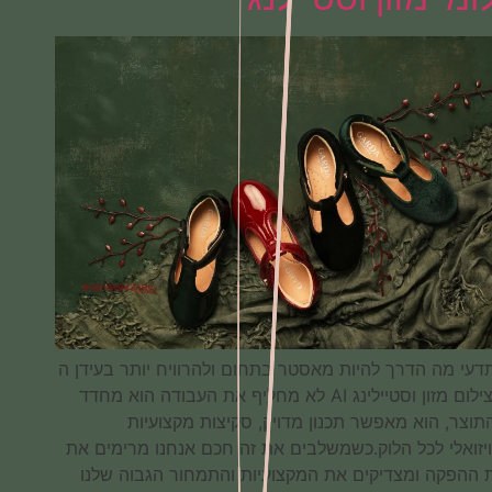
כאן,תדעי מה הדרך להיות מאסטר בתחום ולהרוויח יותר בעידן ה
AI.בצילום מזון וסטיילינג AI לא מחליף את העבודה הוא מחדד
את התוצר, הוא מאפשר תכנון מדויק, סקיצות מקצועיות
ודיוקויזואלי לכל הלוק.כשמשלבים את זה חכם אנחנו מרימים את
איכות ההפקה ומצדיקים את המקצועיות והתמחור הגבוה שלנו