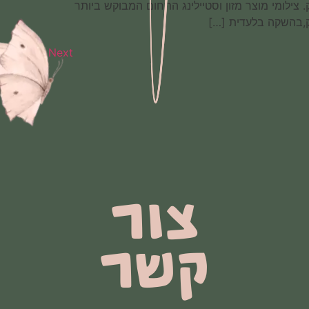
בשוק. צילומי מוצר מזון וסטיילינג התחום המבוקש ביותר
בשוק,בהשקה בלעדית […]
←
Next
צור
קשר