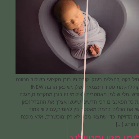
להתחיל בקטן,להצליח בענק. קורס ניו בורן מקצועי בשילוב הכוונה
מדויקת להקמת סטודיו עצמאי משלך.יש כאן הרבה NEW!
תתחדשי.מלי שולמן מאסטרית לצילומי ניו בורן מתקדמים,מגלה
לך את כל הפאנצ'ים הכי חדשים שיעשו אצלך את ההבדל !כאן
תרכשי את הכלים ברמת מאסטר בין לאומית,עם ליווי צמוד
והכוונה מדויקת, כדי שתצאי מפה לא רק 'מוכשרת', אלא מוכנה
להיות מותג […]
צילומי מזון וסטיילנג