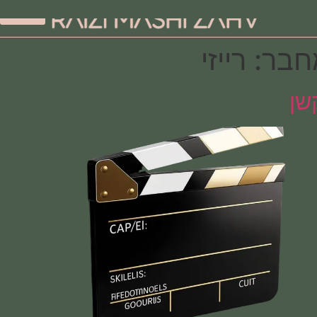
מחבר:
רייזי
אקשן