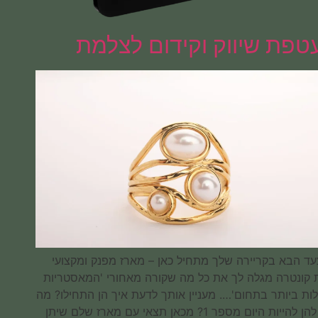
מעטפת שיווק וקידום לצלמת
– הצעד הבא בקריירה שלך מתחיל כאן – מארז מפנק ומקצועי
מבית קונטרה מגלה לך את כל מה שקורה מאחורי 'המאסטריות
הגדולות ביותר בתחום'…. מעניין אותך לדעת איך הן התחילו? מה
גרם להן להייות היום מספר 1? מכאן תצאי עם מארז שלם שיתן