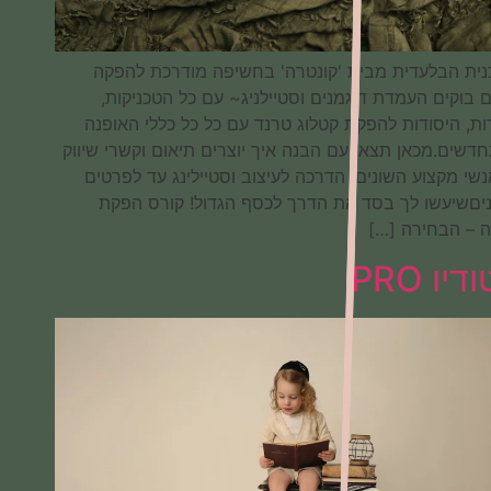
התוכנית הבלעדית מבית 'קונטרה' בחשיפה מודרכת להפקה
וצילום בוקים העמדת דוגמנים וסטיילניג~ עם כל הטכניקות,
הסודות, היסודות להפקת קטלוג טרנד עם כל כל כללי האופנה
המתחדשים.מכאן תצאי עם הבנה איך יוצרים תיאום וקשרי שיווק
בין אנשי מקצוע השונים, הדרכה לעיצוב וסטיילינג עד לפרטים
הקטניםשיעשו לך בסד את הדרך לכסף הגדול! קורס הפקת
אופנה – הבחירה […]
סטודיו PRO