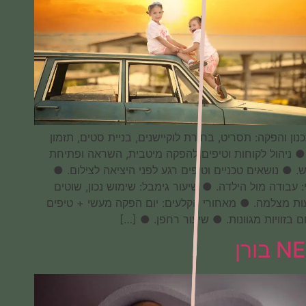
● תכנון והפקה: תסריט, בחירת לוקיישנים, בניית סטים, תזמון
נכון. ● ניהול לקוחות וטיפים להפקה מיטבית, השראה ופתיחת
הראש. ● נושאים טכניים וטיפים רגע לפני היציאה לצילום. ●
בימוי: עבודה מול הילדה. ● שיעור גימבל: שימוש נכון, שוטים
ותנועות מצלמה. ● מאחורי הקלעים: יום הפקה מעשי + טיפים
לצילום בזוויות מגוונות. ● שיעור רחפן. ● […]
NEW בורן