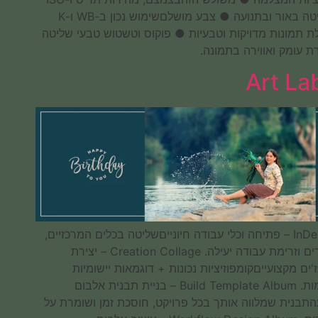
לשליטה באור ובתנועה ● צבע מושלםשימוש נכון ב-WB ו-K
לקבלת תמונות מדויקות וטבעיות ● פוקוס וטשטוש טבעי שליטה
ביצירת עומק ואווירה בתמונה.
+Art Lab
InDesign – פתיחה וכלי עבודה חיונייםשליטה בכלים המרכזיים,
קיצורים וזרימת עבודה יעילה. Creation Collage – יצירת
קולאז'ים מקצועייםקומפוזיציות נכונות + דוגמאות יישומיות
לצלמות. Build Template Album – בניית תבנית אלבום
קבועהתבנית שמלווה אותך בכל פרויקט, חוסכת זמן ושומרת על