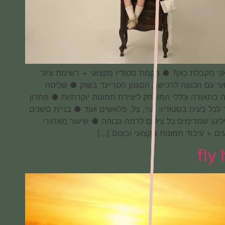
מה אני מקבלת כאן? ● הקמת סטודיו מקצועי + רשימת ציוד
מקצועי עם הכוונה לרכישת הסגנון הטריינד בשוק ● שליטה
מלאה בתאורה וכללי המשחק ליצירת תמונות יוקרתיות ● פתרון
מהיר לכל בעיה בסטודיו: אור, צל, פלאשים ועוד ● בניית סשנים
וסטיילינג שמרימים כל צילום לרמה גבוהה ● שיעור מאחורי
הקלעים + עיבוד תמונות מקצועי ובונוס […]
fly hp