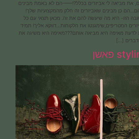
בעצם, את מביאה לי אביזרים בכלל?!——הם לא באמת מבינים
בצילום…הם כן מבינים שאביזרים זה חלק מהמקצועיות שלך!
התשובה הזו- היא מה שיעשה להם את זה. מכאן תצאי עם כל
האביזרים המטריפים,שימגנטו את הלקוחות…דווקא אליך! תמיד
רצית לדעת מאיפה היא מביאה אותם???מאיפה היא משיגה את
כל הדברים […]
styling פאשן