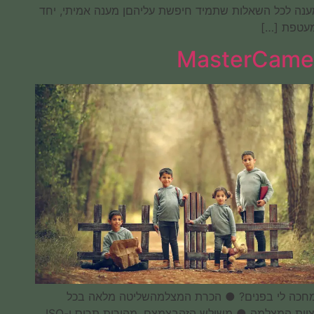
לך מענה לכל השאלות שתמיד חיפשת עליהםן מענה אמיתי, יחד
עם מעטפת […]
MasterCamera
מה מחכה לי בפנים? ● הכרת המצלמהשליטה מלאה בכל
פונקציות המצלמה ● משולש הזהבצמצם, מהירות תריס ו-ISO